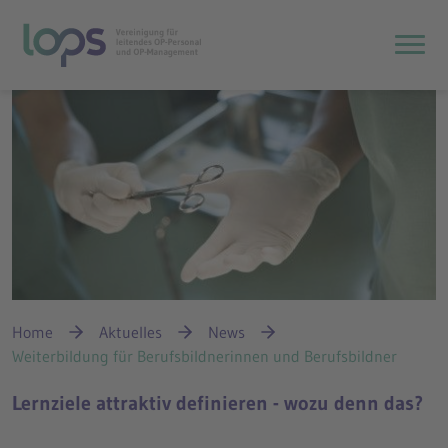
Haupt
Breadcrumbnavigation
Sie befinden sich hier:
Home
Aktuelles
News
Weiterbildung für Berufsbildnerinnen und Berufsbildner
Lernziele attraktiv definieren - wozu denn das?