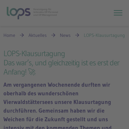
Haupt
Breadcrumbnavigation
Sie befinden sich hier:
Home
Aktuelles
News
LOPS-Klausurtagung
LOPS-Klausurtagung
Das war’s, und gleichzeitig ist es erst der
Anfang! 🚀
Am vergangenen Wochenende durften wir
oberhalb des wunderschönen
Vierwaldstättersees unsere Klausurtagung
durchführen. Gemeinsam haben wir die
Weichen für die Zukunft gestellt und uns
intensiv mit den kommenden Themen und